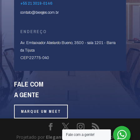
+55 21 3019-0146
contato@bierges.com.br
ENDEREÇO
Av. Embaixador Abelardo Bueno, 3500 - sala 1201 -
Barra
da Tijuca
CEP 22775-040
FALE COM
A GENTE
MARQUE UM MEET
Fale com a gente!
Projetado por
Elegant Themes
| Desenvolvido por