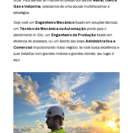
bruta. Para atender as maiores empresas dos setores
Naval, Óleo &
Gás e Indústria
, precisamos de uma equipe multidisciplinar e
estratégica.
Seja você um
Engenheiro Mecânico
focado em soluções técnicas,
um
Técnico de Mecânica ou Automação
pronto para o
atendimento
In Situ
, um
Engenheiro de Produção
focado em
eficiência de processos, ou um talento das áreas
Administrativa e
Comercial
impulsionando nosso negócio: se você busca excelência e
quer trabalhar com grandes motores e grandes clientes, seu lugar é
aqui.