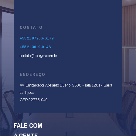
CONTATO
+55 21 97256-6179
+55 21 3019-0146
contato@bierges.com.br
ENDEREÇO
Av. Embaixador Abelardo Bueno, 3500 - sala 1201 -
Barra
da Tijuca
CEP 22775-040
FALE COM
A GENTE